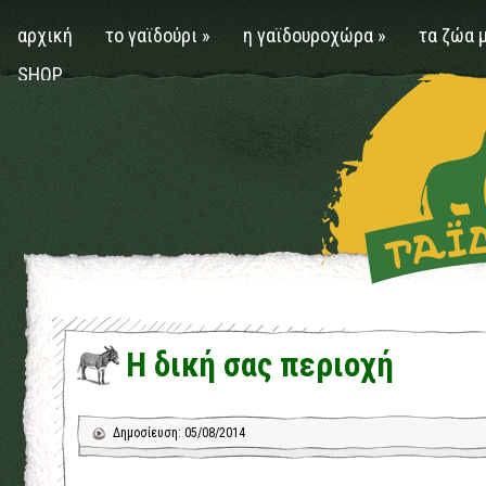
αρχική
το γαϊδούρι
»
η γαϊδουροχώρα
»
τα ζώα 
SHOP
Η δική σας περιοχή
Δημοσίευση: 05/08/2014