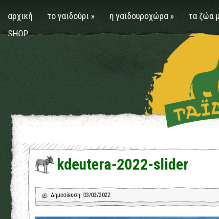
αρχική
το γαϊδούρι
»
η γαϊδουροχώρα
»
τα ζώα 
SHOP
kdeutera-2022-slider
Δημοσίευση: 03/03/2022