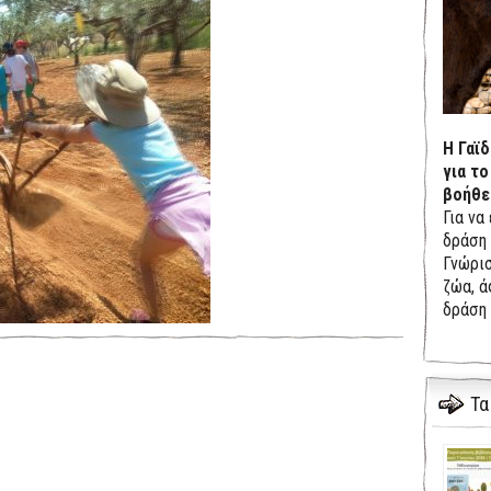
Η Γαϊ
για το
βοήθε
Για να
δράση 
Γνώρισ
ζώα, ά
δράση 
Τα