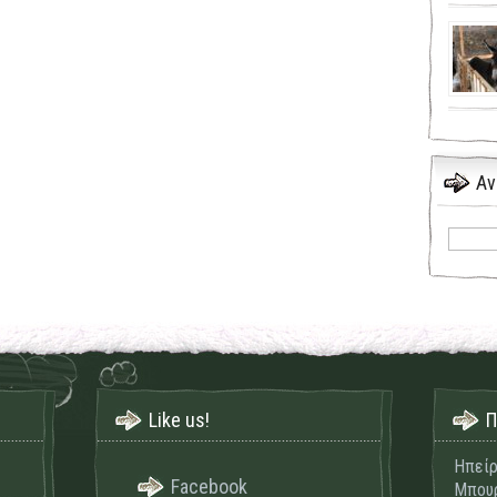
Αν
Like us!
Π
Ηπείρ
Facebook
Μπουρ