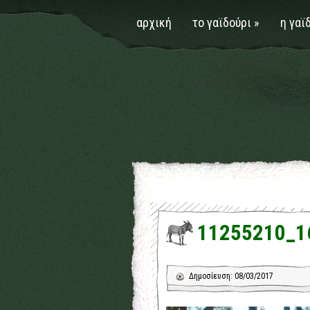
αρχική
το γαϊδούρι
»
η γαϊ
11255210_1
Δημοσίευση: 08/03/2017