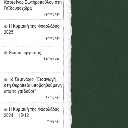
Κατερίνας Σωτηροπούλου στη
Γαϊδουροχώρα
2 μήνες ago
H Κυριακή της Φασολάδας
2025
9 μήνες ago
Θέσεις εργασίας
11 μήνες ago
1ο Σεμινάριο: “Εισαγωγή
στη Θεραπεία υποβοηθούμενη
από το γαϊδούρι”
1 έτος ago
H Κυριακή της Φασολάδας
2024 – 15/12
2 έτη ago