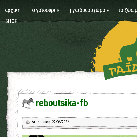
αρχική
το γαϊδούρι
»
η γαϊδουροχώρα
»
τα ζώα 
SHOP
reboutsika-fb
Δημοσίευση: 22/06/2022