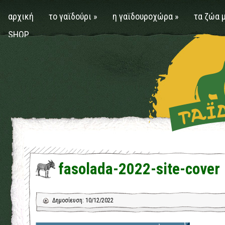
αρχική
το γαϊδούρι
»
η γαϊδουροχώρα
»
τα ζώα 
SHOP
fasolada-2022-site-cover
Δημοσίευση: 10/12/2022