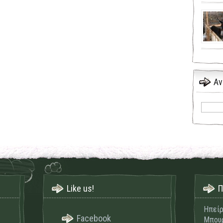
Αν
Like us!
Π
Ηπείρ
Facebook
Μπουρ