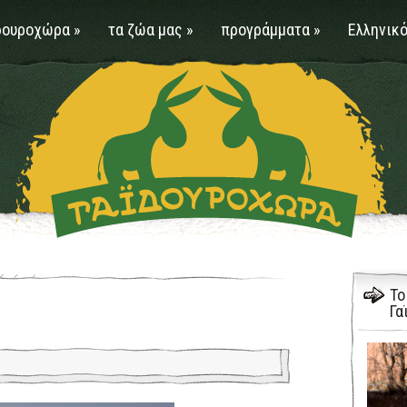
δουροχώρα
»
τα ζώα μας
»
προγράμματα
»
Ελληνικό
Το
Γα