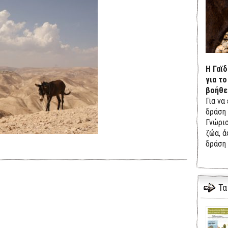
Η Γαϊ
για το
βοήθε
Για να
δράση 
Γνώρισ
ζώα, ά
δράση 
Τα