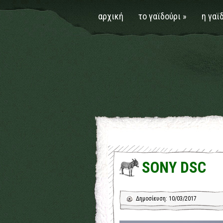
αρχική
το γαϊδούρι
»
η γαϊ
SONY DSC
Δημοσίευση: 10/03/2017