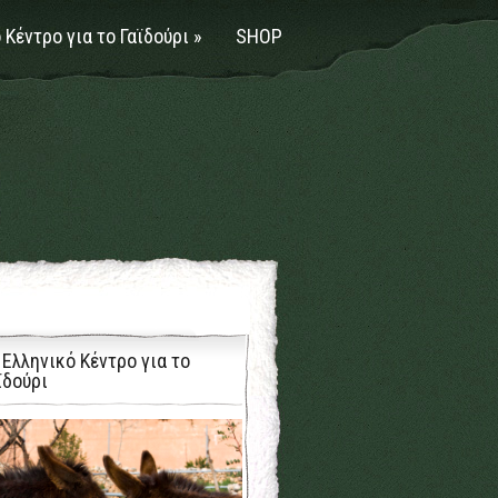
 Κέντρο για το Γαϊδούρι
»
SHOP
 Ελληνικό Κέντρο για το
ϊδούρι