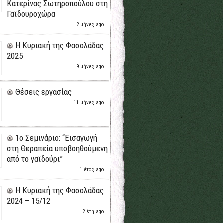
Κατερίνας Σωτηροπούλου στη
Γαϊδουροχώρα
2 μήνες ago
H Κυριακή της Φασολάδας
2025
9 μήνες ago
Θέσεις εργασίας
11 μήνες ago
1ο Σεμινάριο: “Εισαγωγή
στη Θεραπεία υποβοηθούμενη
από το γαϊδούρι”
1 έτος ago
H Κυριακή της Φασολάδας
2024 – 15/12
2 έτη ago