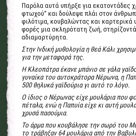
Παρόλα αυτά υπήρξε για εκατοντάδες χρ
φτωχού” και δούλεψε πλάι στον άνθρωπ
φιλότιμα, κουβαλώντας και καρτερικά 
φορές μια σκληρότατη ζωή, στηρίζοντά
αδιαμαρτύρητα.
Στην Ινδική μυθολογία η θεά Κάλι χρησι
για την μεταφορά της.
Η
Κλεοπάτρα έκανε μπάνιο σε γάλα γαϊδο
γυναίκα του αυτοκράτορα Νέρωνα, η Παπ
500 θηλυκά γαϊδούρια γι αυτό το λόγο.
Ο ίδιος ο Νέρωνας είχε μουλάρια που φ
πέταλα, ενώ η Παπυία είχε κι αυτή μουλ
χρυσά πασούμια
.
Το άρμα που κουβάλησε την σωρό του Μ
το τράβηξαν 64 μουλάρια από την Βαβυλ