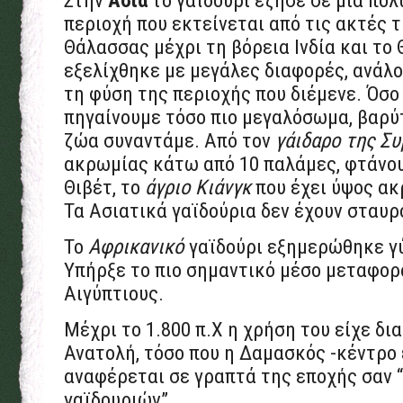
Στην
Ασία
το γαϊδούρι έζησε σε μια πο
περιοχή που εκτείνεται από τις ακτές 
Θάλασσας μέχρι τη βόρεια Ινδία και το 
εξελίχθηκε με μεγάλες διαφορές, ανάλο
τη φύση της περιοχής που διέμενε. Όσ
πηγαίνουμε τόσο πιο μεγαλόσωμα, βαρύ
ζώα συναντάμε. Από τον
γάιδαρο της Συ
ακρωμίας κάτω από 10 παλάμες, φτάνου
Θιβέτ, το
άγριο Κιάνγκ
που έχει ύψος ακ
Τα Ασιατικά γαϊδούρια δεν έχουν σταυρ
Το
Αφρικανικό
γαϊδούρι εξημερώθηκε γύ
Υπήρξε το πιο σημαντικό μέσο μεταφορ
Αιγύπτιους.
Μέχρι το 1.800 π.Χ η χρήση του είχε δι
Ανατολή, τόσο που η Δαμασκός -κέντρο
αναφέρεται σε γραπτά της εποχής σαν 
γαϊδουριών”.