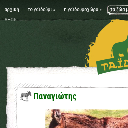
αρχική
το γαϊδούρι
»
η γαϊδουροχώρα
»
τα ζώα 
SHOP
Παναγιώτης