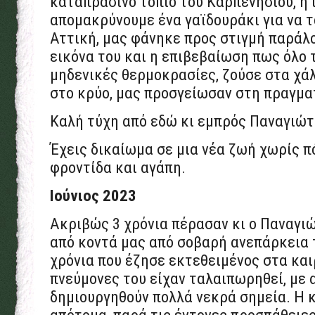
καταπράσινο τοπίο του Καρπενησίου, η ι
απομακρύνουμε ένα γαϊδουράκι για να 
Αττική, μας φάνηκε προς στιγμή παράλο
εικόνα του και η επιβεβαίωση πως όλο 
μηδενικές θερμοκρασίες, ζούσε στα χά
στο κρύο, μας προσγείωσαν στη πραγμα
Καλή τύχη από εδώ κι εμπρός Παναγιώτ
Έχεις δικαίωμα σε μια νέα ζωή χωρίς π
φροντίδα και αγάπη.
Ιούνιος 2023
Ακριβώς 3 χρόνια πέρασαν κι ο Παναγι
από κοντά μας από σοβαρή ανεπάρκεια 
χρόνια που έζησε εκτεθειμένος στα και
πνεύμονες του είχαν ταλαιπωρηθεί, με
δημιουργηθούν πολλά νεκρά σημεία. Η 