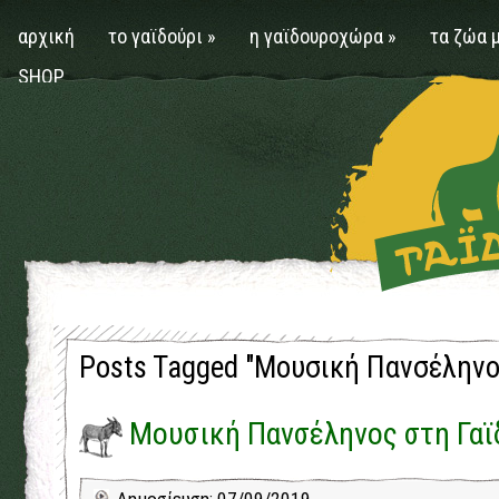
αρχική
το γαϊδούρι
»
η γαϊδουροχώρα
»
τα ζώα 
SHOP
Posts Tagged "Μουσική Πανσέληνο
Μουσική Πανσέληνος στη Γα