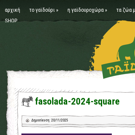
αρχική
το γαϊδούρι
»
η γαϊδουροχώρα
»
τα ζώα 
SHOP
fasolada-2024-square
Δημοσίευση: 20/11/2025