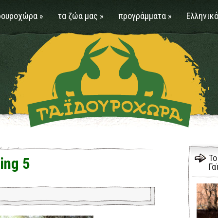
δουροχώρα
»
τα ζώα μας
»
προγράμματα
»
Ελληνικό
Το
ing 5
Γα