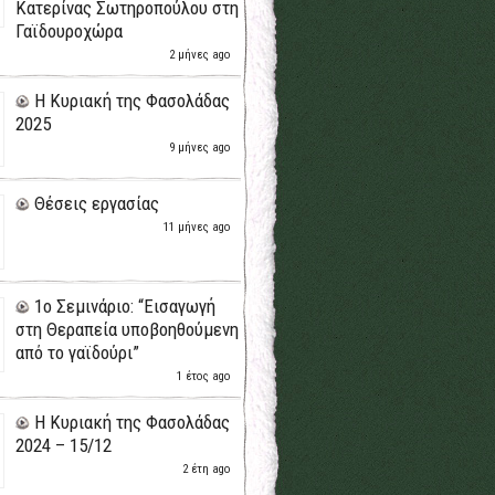
Κατερίνας Σωτηροπούλου στη
Γαϊδουροχώρα
2 μήνες ago
H Κυριακή της Φασολάδας
2025
9 μήνες ago
Θέσεις εργασίας
11 μήνες ago
1ο Σεμινάριο: “Εισαγωγή
στη Θεραπεία υποβοηθούμενη
από το γαϊδούρι”
1 έτος ago
H Κυριακή της Φασολάδας
2024 – 15/12
2 έτη ago