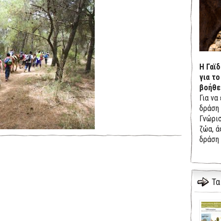
Η Γαϊ
για το
βοήθε
Για να
δράση 
Γνώρισ
ζώα, ά
δράση 
Τα