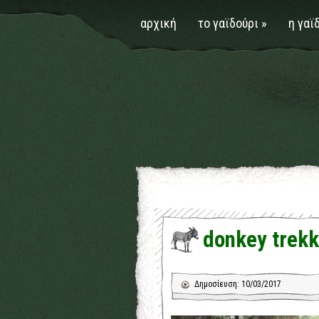
αρχική
το γαϊδούρι
»
η γαϊ
donkey trekk
Δημοσίευση: 10/03/2017