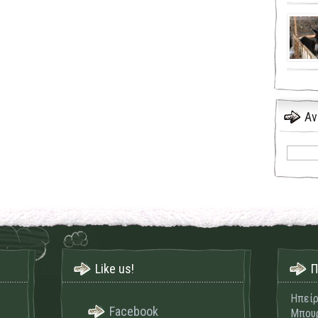
Αν
Like us!
Π
Ηπείρ
Facebook
Μπουρ