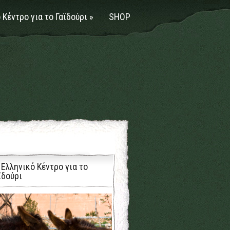
 Κέντρο για το Γαϊδούρι
»
SHOP
 Ελληνικό Κέντρο για το
ϊδούρι