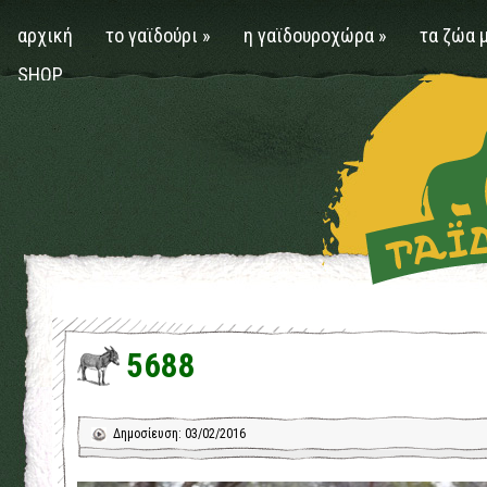
αρχική
το γαϊδούρι
»
η γαϊδουροχώρα
»
τα ζώα 
SHOP
5688
Δημοσίευση: 03/02/2016