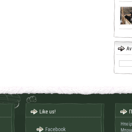
Αν
Like us!
Π
Ηπείρ
Facebook
Μπουρ