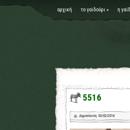
αρχική
το γαϊδούρι
»
η γαϊ
5516
Δημοσίευση: 03/02/2016