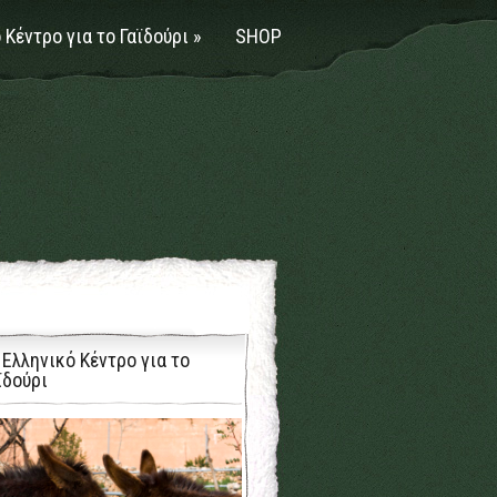
 Κέντρο για το Γαϊδούρι
»
SHOP
 Ελληνικό Κέντρο για το
ϊδούρι