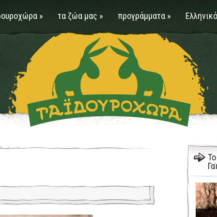
δουροχώρα
»
τα ζώα μας
»
προγράμματα
»
Ελληνικό
Το
Γα