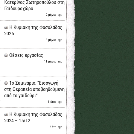
Κατερίνας Σωτηροπούλου στη
Γαϊδουροχώρα
2 μήνες ago
H Κυριακή της Φασολάδας
2025
9 μήνες ago
Θέσεις εργασίας
11 μήνες ago
1ο Σεμινάριο: “Εισαγωγή
στη Θεραπεία υποβοηθούμενη
από το γαϊδούρι”
1 έτος ago
H Κυριακή της Φασολάδας
2024 – 15/12
2 έτη ago