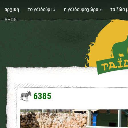
αρχική
το γαϊδούρι
»
η γαϊδουροχώρα
»
τα ζώα 
SHOP
6385