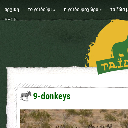
αρχική
το γαϊδούρι
»
η γαϊδουροχώρα
»
τα ζώα 
SHOP
9-donkeys