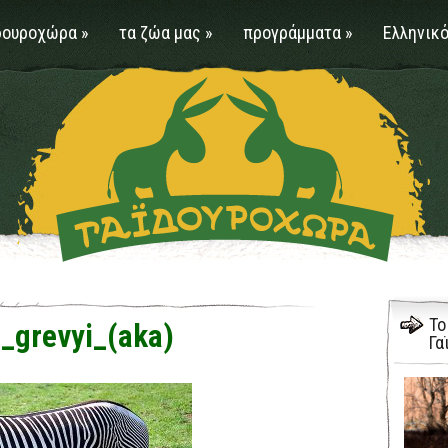
δουροχώρα
»
τα ζώα μας
»
προγράμματα
»
Ελληνικό
Το
_grevyi_(aka)
Γα