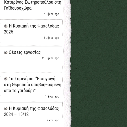
Κατερίνας Σωτηροπούλου στη
Γαϊδουροχώρα
2 μήνες ago
H Κυριακή της Φασολάδας
2025
9 μήνες ago
Θέσεις εργασίας
11 μήνες ago
1ο Σεμινάριο: “Εισαγωγή
στη Θεραπεία υποβοηθούμενη
από το γαϊδούρι”
1 έτος ago
H Κυριακή της Φασολάδας
2024 – 15/12
2 έτη ago