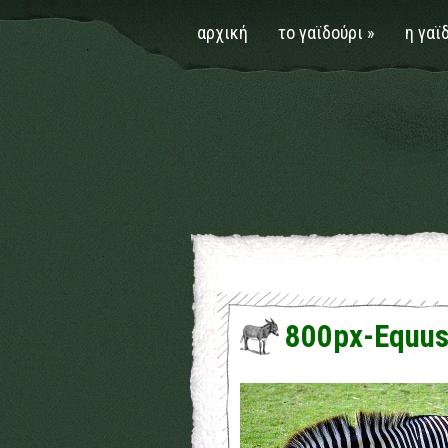
αρχική
το γαϊδούρι
»
η γαϊ
800px-Equus