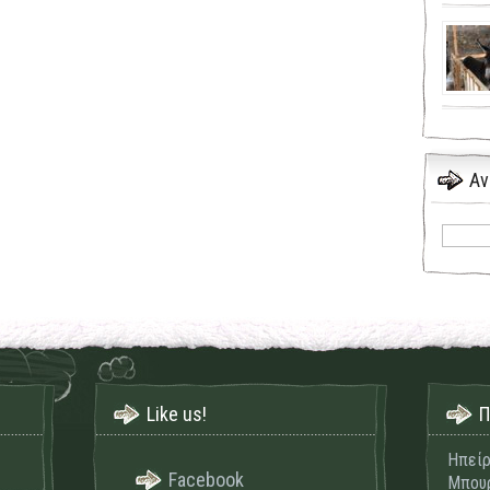
Αν
Like us!
Π
Ηπείρ
Facebook
Μπουρ