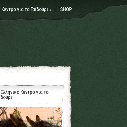
 Κέντρο για το Γαϊδούρι
»
SHOP
 Ελληνικό Κέντρο για το
ϊδούρι