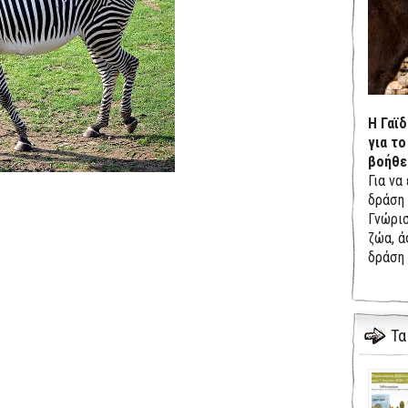
Η Γαϊ
για το
βοήθε
Για να
δράση 
Γνώρισ
ζώα, ά
δράση 
Τα