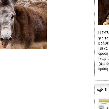
Η Γαϊ
για το
βοήθε
Για να
δράση 
Γνώρισ
ζώα, ά
δράση 
Τα