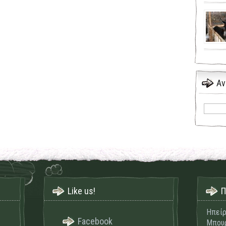
Αν
Like us!
Π
Ηπείρ
Facebook
Μπουρ