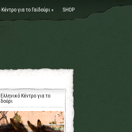
 Κέντρο για το Γαϊδούρι
»
SHOP
 Ελληνικό Κέντρο για το
ϊδούρι