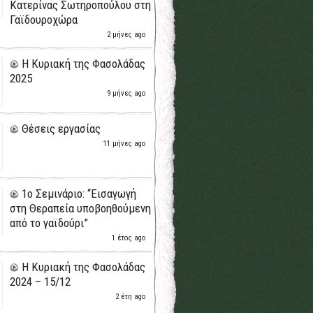
Κατερίνας Σωτηροπούλου στη
Γαϊδουροχώρα
2 μήνες ago
H Κυριακή της Φασολάδας
2025
9 μήνες ago
Θέσεις εργασίας
11 μήνες ago
1ο Σεμινάριο: “Εισαγωγή
στη Θεραπεία υποβοηθούμενη
από το γαϊδούρι”
1 έτος ago
H Κυριακή της Φασολάδας
2024 – 15/12
2 έτη ago