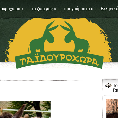
δουροχώρα
»
τα ζώα μας
»
προγράμματα
»
Ελληνικό
Το
Γα