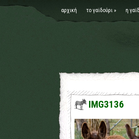
αρχική
το γαϊδούρι
»
η γαϊ
IMG3136