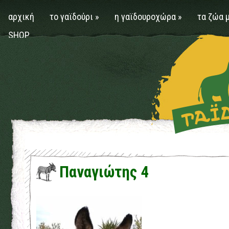
αρχική
το γαϊδούρι
»
η γαϊδουροχώρα
»
τα ζώα 
SHOP
Παναγιώτης 4