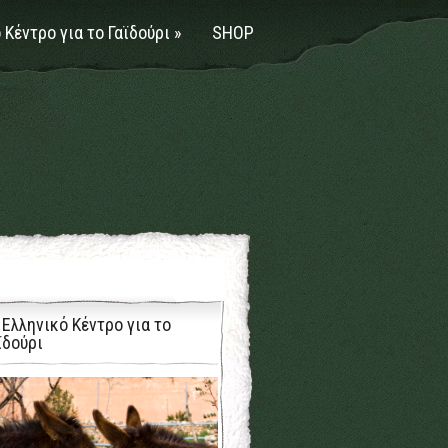
 Κέντρο για το Γαϊδούρι
»
SHOP
 Ελληνικό Κέντρο για το
ϊδούρι