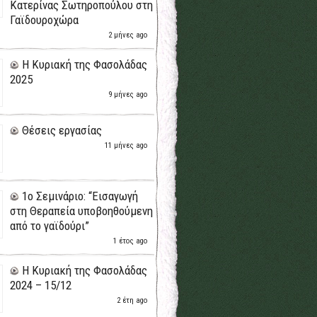
Κατερίνας Σωτηροπούλου στη
Γαϊδουροχώρα
2 μήνες ago
H Κυριακή της Φασολάδας
2025
9 μήνες ago
Θέσεις εργασίας
11 μήνες ago
1ο Σεμινάριο: “Εισαγωγή
στη Θεραπεία υποβοηθούμενη
από το γαϊδούρι”
1 έτος ago
H Κυριακή της Φασολάδας
2024 – 15/12
2 έτη ago