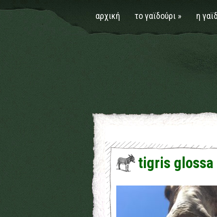
αρχική
το γαϊδούρι
»
η γαϊ
tigris gloss