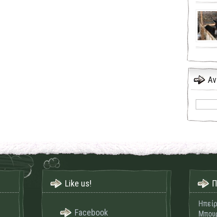
Αν
Like us!
Π
Ηπείρ
Facebook
Μπουρ