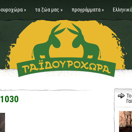
δουροχώρα
»
τα ζώα μας
»
προγράμματα
»
Ελληνικό
Το
a 1030
Γα