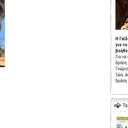
Η Γαϊ
για το
βοήθε
Για να
δράση 
Γνώρισ
ζώα, ά
δράση 
Τα