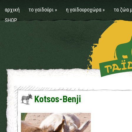
αρχική
το γαϊδούρι
»
η γαϊδουροχώρα
»
τα ζώα 
SHOP
Kotsos-Benji