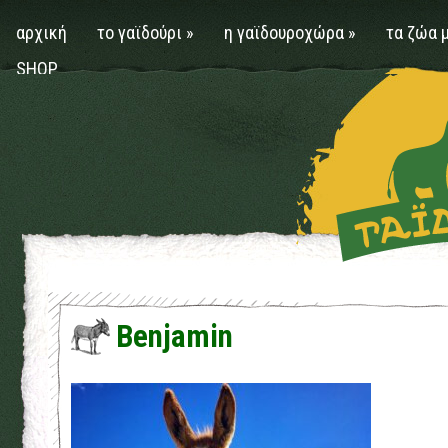
αρχική
το γαϊδούρι
»
η γαϊδουροχώρα
»
τα ζώα 
SHOP
Benjamin