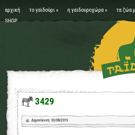
αρχική
το γαϊδούρι
»
η γαϊδουροχώρα
»
τα ζώα 
SHOP
3429
Δημοσίευση: 03/08/2015