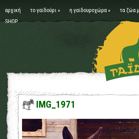
αρχική
το γαϊδούρι
»
η γαϊδουροχώρα
»
τα ζώα 
SHOP
IMG_1971