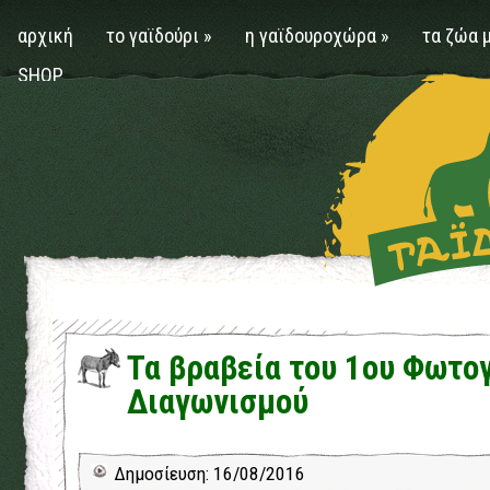
αρχική
το γαϊδούρι
»
η γαϊδουροχώρα
»
τα ζώα 
SHOP
Τα βραβεία του 1ου Φωτο
Διαγωνισμού
Δημοσίευση: 16/08/2016