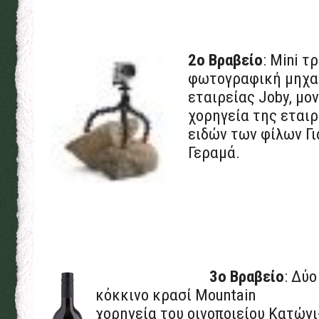
2ο Βραβείο
: Mini τ
φωτογραφική μηχαν
εταιρείας Joby, μον
χορηγεία της εται
ειδών των φίλων Γι
Γεραμά.
3o Βραβείο
: Δύ
κόκκινο κρασί Mount
χορηγεία του οινοποιείου Κατώγι