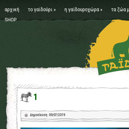
αρχική
το γαϊδούρι
»
η γαϊδουροχώρα
»
τα ζώα 
SHOP
1
Δημοσίευση: 09/07/2019