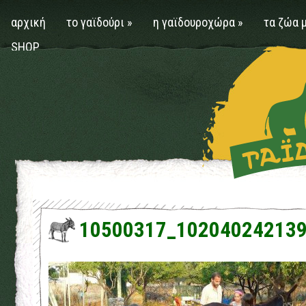
αρχική
το γαϊδούρι
»
η γαϊδουροχώρα
»
τα ζώα 
SHOP
10500317_10204024213