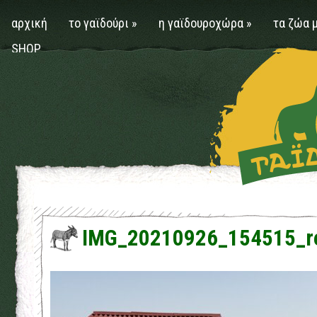
αρχική
το γαϊδούρι
»
η γαϊδουροχώρα
»
τα ζώα 
SHOP
IMG_20210926_154515_r