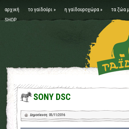
αρχική
το γαϊδούρι
»
η γαϊδουροχώρα
»
τα ζώα 
SHOP
SONY DSC
Δημοσίευση: 05/11/2016