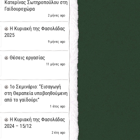
Κατερίνας Σωτηροπούλου στη
Γαϊδουροχώρα
2 μήνες ago
H Κυριακή της Φασολάδας
2025
9 μήνες ago
Θέσεις εργασίας
11 μήνες ago
1ο Σεμινάριο: “Εισαγωγή
στη Θεραπεία υποβοηθούμενη
από το γαϊδούρι”
1 έτος ago
H Κυριακή της Φασολάδας
2024 – 15/12
2 έτη ago