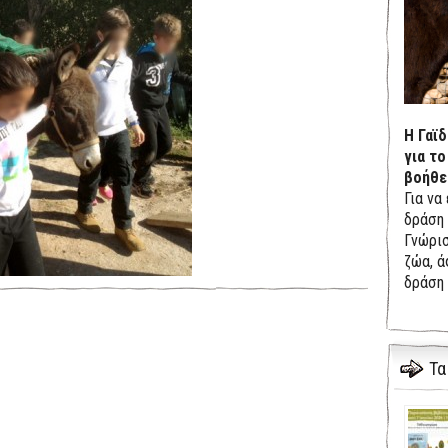
Η Γαϊ
για το
βοήθε
Για να
δράση 
Γνώρισ
ζώα, ά
δράση 
Τα