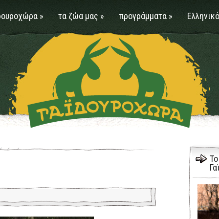
δουροχώρα
»
τα ζώα μας
»
προγράμματα
»
Ελληνικό
Το
Γα