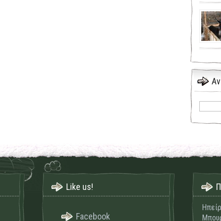
Αν
Like us!
Π
Ηπείρ
Facebook
Μπουρ