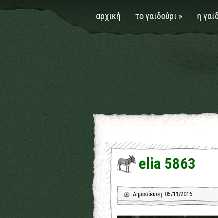
αρχική
το γαϊδούρι
»
η γαϊ
elia 5863
Δημοσίευση: 05/11/2016