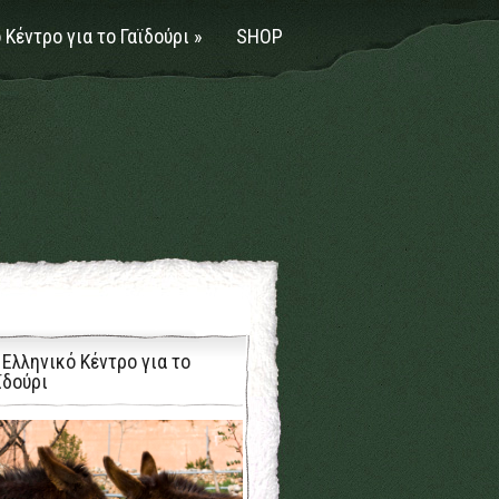
 Κέντρο για το Γαϊδούρι
»
SHOP
 Ελληνικό Κέντρο για το
ϊδούρι