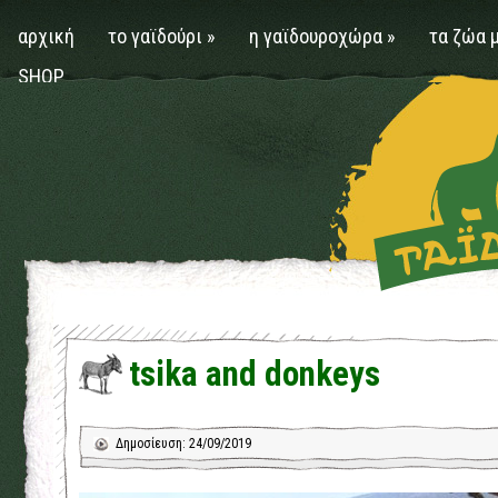
αρχική
το γαϊδούρι
»
η γαϊδουροχώρα
»
τα ζώα 
SHOP
tsika and donkeys
Δημοσίευση: 24/09/2019