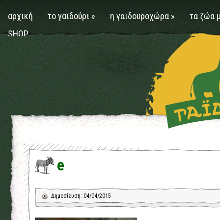
αρχική
το γαϊδούρι
»
η γαϊδουροχώρα
»
τα ζώα 
SHOP
e
Δημοσίευση: 04/04/2015