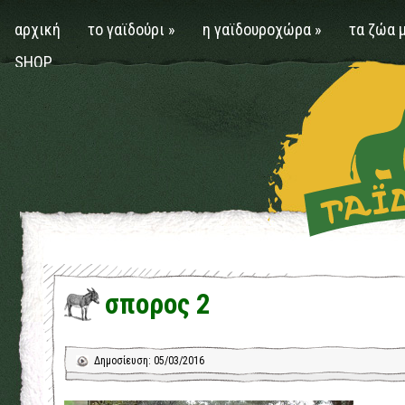
αρχική
το γαϊδούρι
»
η γαϊδουροχώρα
»
τα ζώα 
SHOP
σπορος 2
Δημοσίευση: 05/03/2016