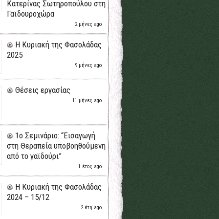
Κατερίνας Σωτηροπούλου στη
Γαϊδουροχώρα
2 μήνες ago
H Κυριακή της Φασολάδας
2025
9 μήνες ago
Θέσεις εργασίας
11 μήνες ago
1ο Σεμινάριο: “Εισαγωγή
στη Θεραπεία υποβοηθούμενη
από το γαϊδούρι”
1 έτος ago
H Κυριακή της Φασολάδας
2024 – 15/12
2 έτη ago