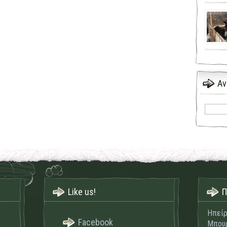
Αν
Like us!
Π
Ηπείρ
Facebook
Μπουρ