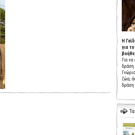
Η Γαϊ
για το
βοήθε
Για να
δράση 
Γνώρισ
ζώα, ά
δράση 
Τα