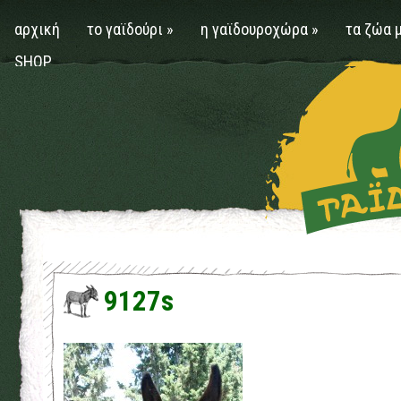
αρχική
το γαϊδούρι
»
η γαϊδουροχώρα
»
τα ζώα 
SHOP
9127s