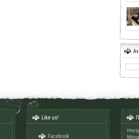
Αν
Like us!
Π
Ηπείρ
Facebook
Μπουρ