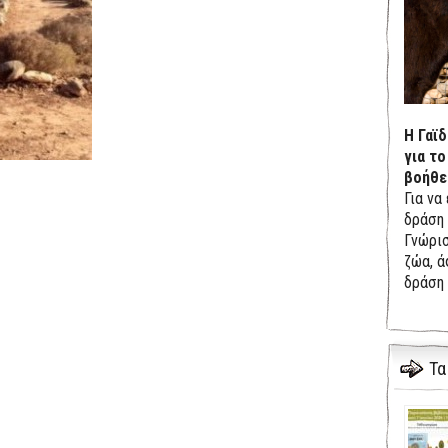
Η Γαϊ
για το
βοήθε
Για να
δράση 
Γνώρισ
ζώα, ά
δράση 
Τα