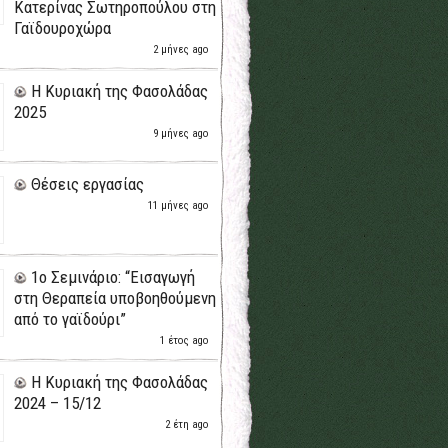
Κατερίνας Σωτηροπούλου στη
Γαϊδουροχώρα
2 μήνες ago
H Κυριακή της Φασολάδας
2025
9 μήνες ago
Θέσεις εργασίας
11 μήνες ago
1ο Σεμινάριο: “Εισαγωγή
στη Θεραπεία υποβοηθούμενη
από το γαϊδούρι”
1 έτος ago
H Κυριακή της Φασολάδας
2024 – 15/12
2 έτη ago