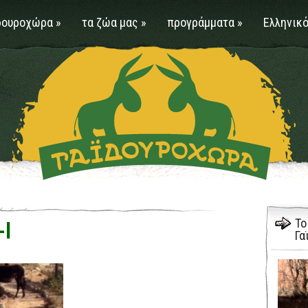
δουροχώρα
»
τα ζώα μας
»
προγράμματα
»
Ελληνικό
Το
-l
Γα