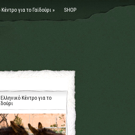
 Κέντρο για το Γαϊδούρι
»
SHOP
 Ελληνικό Κέντρο για το
ϊδούρι