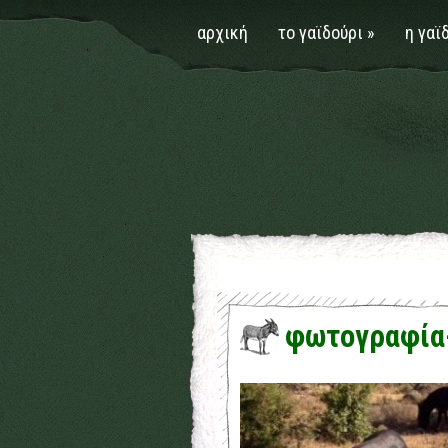
αρχική
το γαϊδούρι
»
η γαϊ
φωτογραφία