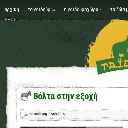
αρχική
το γαϊδούρι
»
η γαϊδουροχώρα
»
τα ζώα 
SHOP
Βόλτα στην εξοχή
Δημοσίευση: 02/08/2016