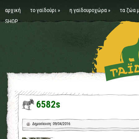
αρχική
το γαϊδούρι
»
η γαϊδουροχώρα
»
τα ζώα 
SHOP
6582s
Δημοσίευση: 09/04/2016