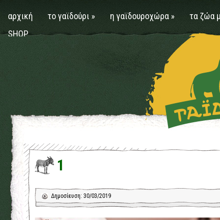
αρχική
το γαϊδούρι
»
η γαϊδουροχώρα
»
τα ζώα 
SHOP
1
Δημοσίευση: 30/03/2019