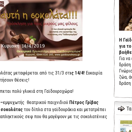
Η Γαϊ
για το
βοήθε
Για να
δράση 
Γνώρισ
ολάτας μεταφέρεται από τις 31/3 στ
ις 14/4!
Ευκαιρία
ζώα, ά
ατήσουν θέσεις!
δράση 
εται πολύ γλυκιά στη Γαϊδουροχώρα!
–
εμψυχωτής θεατρικού παιχνιδιού
Πέτρος Γρίβας
Τα
 σοκολάτας
του δίπλα στα γαϊδουράκια και μετατρέπει
ταπληκτικούς σεφ που θα μαγέψουν με τις σοκολατένιες