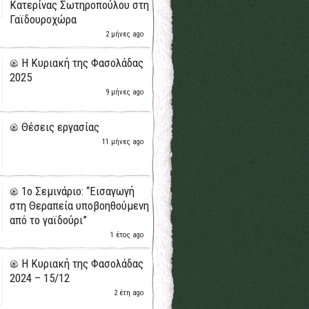
Κατερίνας Σωτηροπούλου στη
Γαϊδουροχώρα
2 μήνες ago
H Κυριακή της Φασολάδας
2025
9 μήνες ago
Θέσεις εργασίας
11 μήνες ago
1ο Σεμινάριο: “Εισαγωγή
στη Θεραπεία υποβοηθούμενη
από το γαϊδούρι”
1 έτος ago
H Κυριακή της Φασολάδας
2024 – 15/12
2 έτη ago