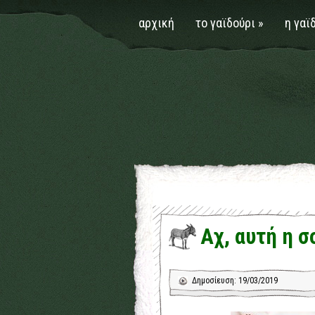
αρχική
το γαϊδούρι
»
η γαϊ
Αχ, αυτή η σ
Δημοσίευση: 19/03/2019