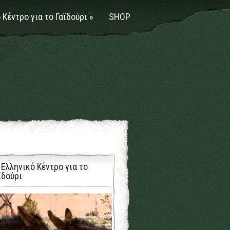
 Κέντρο για το Γαϊδούρι
»
SHOP
 Ελληνικό Κέντρο για το
ϊδούρι