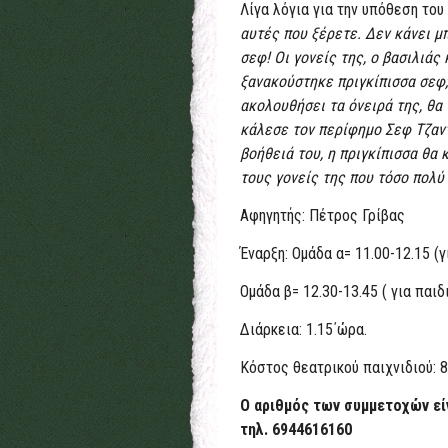
Λίγα λόγια για την υπόθεση του
αυτές που ξέρετε.
Δεν κάνει μπ
σεφ!
Οι γονείς της, ο βασιλιάς
ξανακούστηκε πριγκίπισσα σεφ;
ακολουθήσει τα όνειρά της, θα
κάλεσε τον περίφημο Σεφ Τζαντ
βοήθειά του, η πριγκίπισσα θα 
τους γονείς της που τόσο πολύ
Αφηγητής: Πέτρος Γρίβας
Έναρξη: Ομάδα α= 11.00-12.15 (γ
Ομάδα β= 12.30-13.45 ( για παιδ
Διάρκεια: 1.15΄ώρα.
Κόστος θεατρικού παιχνιδιού: 8
Ο αριθμός των συμμετοχών εί
τηλ. 6944616160