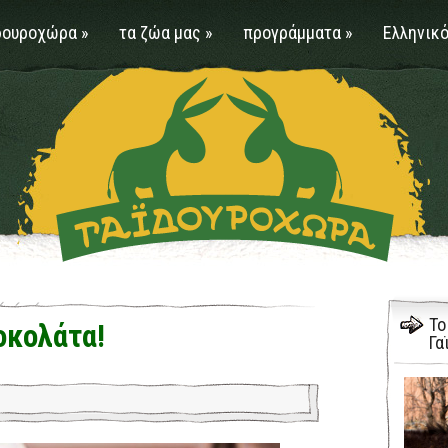
δουροχώρα
»
τα ζώα μας
»
προγράμματα
»
Ελληνικό
Το
οκολάτα!
Γα