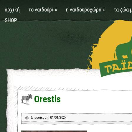
αρχική
το γαϊδούρι
»
η γαϊδουροχώρα
»
τα ζώα 
SHOP
Orestis
Δημοσίευση: 01/01/2024